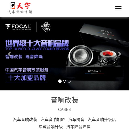
导
航
Previous
Nex
切
换
音响改装
— CASES —
汽车音响改装
汽车音响加盟
汽车隔音
汽车音响升级店
车载音响升级
汽车降音降噪