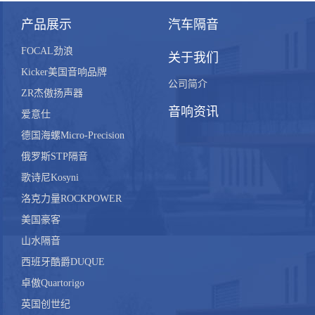
产品展示
汽车隔音
FOCAL劲浪
关于我们
Kicker美国音响品牌
公司简介
ZR杰傲扬声器
音响资讯
爱意仕
德国海螺Micro-Precision
俄罗斯STP隔音
歌诗尼Kosyni
洛克力量ROCKPOWER
美国豪客
山水隔音
西班牙酷爵DUQUE
卓傲Quartorigo
英国创世纪