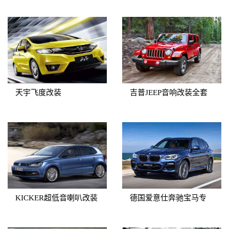
天宇飞度改装
吉普JEEP音响改装全套
KICKER（K牌）音响升
美国KICKER产品
级
KICKER超低音喇叭改装
德国爱意仕奔驰宝马专
大众POLO
用音响