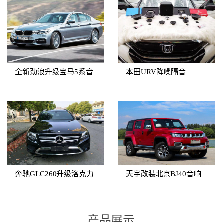
全新劲浪升级宝马5系音
本田URV降噪隔音
响改装
奔驰GLC260升级洛克力
天宇改装北京BJ40音响
量R653三分频
产品展示